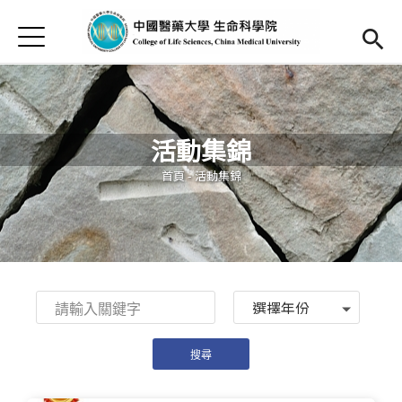
Jump to Main content
Jump to Navigation
首頁
最新消息
Open submenu (關於本院)
關於本院
活動集錦
研究發展及特色
您在這裡
首頁
-
活動集錦
活動集錦
發展及就業
捐款支持
(link is external)
Year
English
Open submen