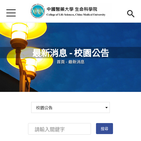
Jump to Main content
Jump to Navigation
首頁
最新消息
Open submenu (關於本院)
關於本院
最新消息 - 校園公告
研究發展及特色
您在這裡
首頁
-
最新消息
活動集錦
發展及就業
捐款支持
(link is external)
English
Open submen