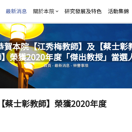
Jump to Main content
Jump to Navigation
最新消息
關於本院
研究發展及特色
活動集錦
恭賀本院【江秀梅教師】及【蔡士彰
師】榮獲2020年度「傑出教授」當選人
您在這裡
首頁
-
最新消息
-
榮譽事項
蔡士彰教師】榮獲2020年度