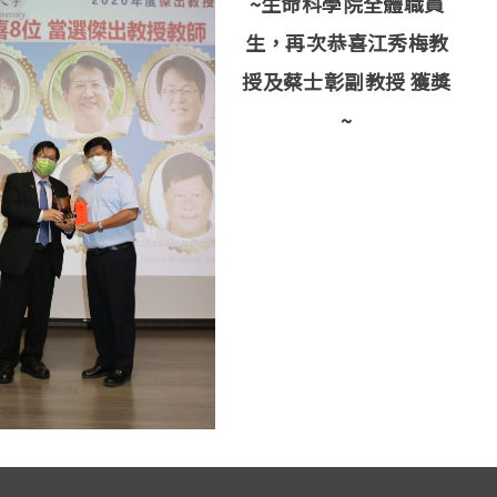
~生命科學院全體職員
生，再次恭喜江秀梅教
授及蔡士彰副教授 獲獎
~