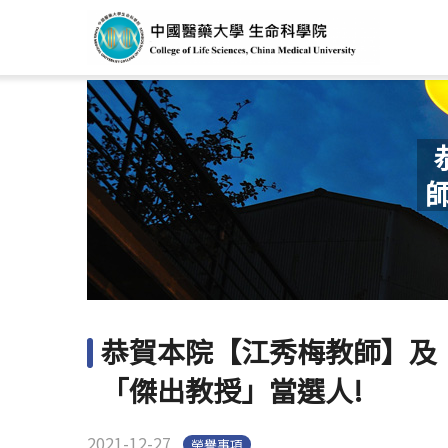
恭賀本院【江秀梅教師】及【
「傑出教授」當選人!
2021-12-27
榮譽事項