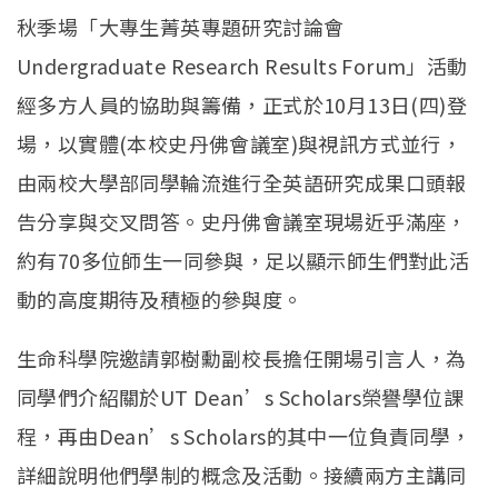
秋季場「大專生菁英專題研究討論會
Undergraduate Research Results Forum」活動
經多方人員的協助與籌備，正式於10月13日(四)登
場，以實體(本校史丹佛會議室)與視訊方式並行，
由兩校大學部同學輪流進行全英語研究成果口頭報
告分享與交叉問答。史丹佛會議室現場近乎滿座，
約有70多位師生一同參與，足以顯示師生們對此活
動的高度期待及積極的參與度。
生命科學院邀請郭樹勳副校長擔任開場引言人，為
同學們介紹關於UT Dean’s Scholars榮譽學位課
程，再由Dean’s Scholars的其中一位負責同學，
詳細說明他們學制的概念及活動。接續兩方主講同