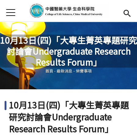
Jump to Main content
Jump to Navigation
首頁
最新消息
Open submenu (關於本院)
關於本院
10月13日(四)「大專生菁英專題研究
討論會Undergraduate Research
研究發展及特色
您在這裡
Results Forum」
活動集錦
首頁
-
最新消息
-
榮譽事項
發展及就業
捐款支持
(link is external)
10月13日(四)「大專生菁英專題
English
Open submen
研究討論會Undergraduate
Research Results Forum」