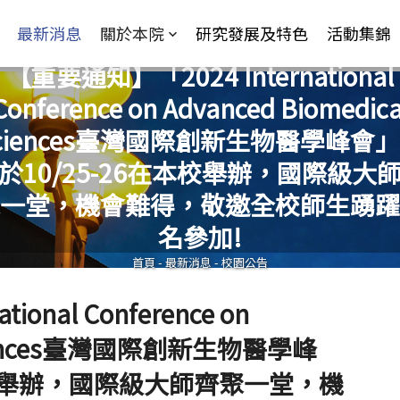
Jump to Main content
Jump to Navigation
最新消息
關於本院
研究發展及特色
活動集錦
【重要通知】「2024 International
Conference on Advanced Biomedica
ciences臺灣國際創新生物醫學峰會
於10/25-26在本校舉辦，國際級大
您在這裡
一堂，機會難得，敬邀全校師生踴躍
名參加!
首頁
-
最新消息
-
校園公告
onal Conference on
 Sciences臺灣國際創新生物醫學峰
本校舉辦，國際級大師齊聚一堂，機