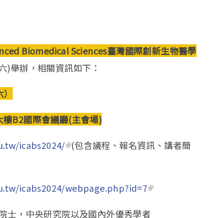
nced Biomedical Sciences
臺灣國際創新生物醫學
五、六)舉辦，相關資訊如下：
六）
大樓
B2
國際會議廳
(
主會場
)
u.tw/icabs2024/
(link is external)
(包含議程、報名資訊、講者簡
du.tw/icabs2024/webpage.php?id=7
(link is
external)
院院士，中央研究院以及國內外優秀學者