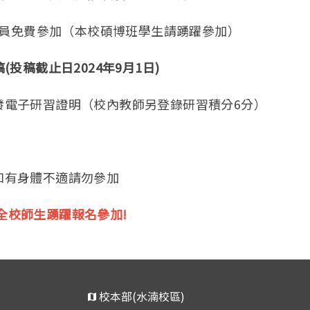
人員免費參加（本校碩博班學生請踴躍參加）
稿
(
投稿截止日
2024
年
9
月
1
日
)
研習證明（校內教師另登錄研習積分6分）
身體不適請勿參加
全校師生踴躍報名參加!
校本部(水湳校區)