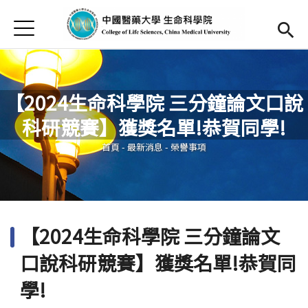
Jump to Main content
Jump to Navigation
首頁
最新消息
Open submenu (關於本院)
關於本院
【2024生命科學院 三分鐘論文口說
研究發展及特色
科研競賽】獲獎名單!恭賀同學!
您在這裡
活動集錦
首頁
-
最新消息
-
榮譽事項
發展及就業
捐款支持
(link is external)
【2024生命科學院 三分鐘論文
English
Open submen
口說科研競賽】獲獎名單!恭賀同
學!